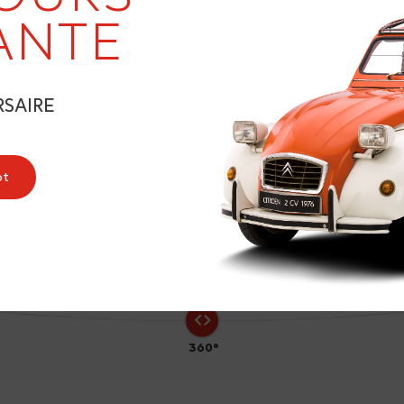
ANTE
RSAIRE
8
ot
360°