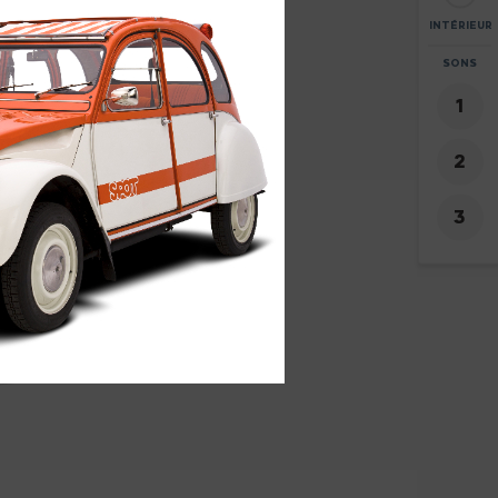
INTÉRIEUR
ZOOM
SONS
+
-
4