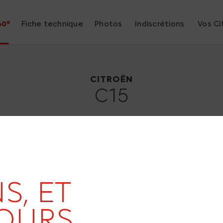
60°
Fiche technique
Photos
Indiscrétions
Vos Ci
Citroën C15
1984
CITROËN
C15
19
S, ET
OURS