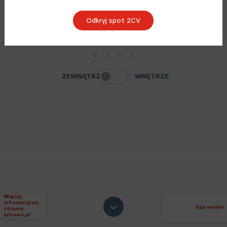
Odkryj spot 2CV
1
2
3
4
ZEWNĄTRZ
WNĘTRZE
Więcej
informacji na
Kup model
stronie
citroen.pl